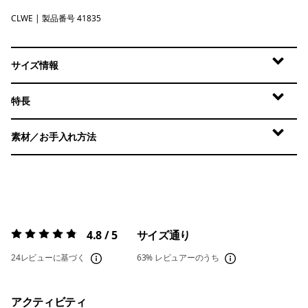
CLWE
Coastal Edge: Weathered Stone
| 製品番号 41835
サイズ情報
特長
素材／お手入れ方法
4.8 / 5
サイズ通り
評価:
4.8 / 5
24レビューに基づく
63%
レビュアーのうち
アクティビティ