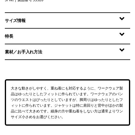
Splashing Seas: Wing Grey
サイズ情報
特長
素材／お手入れ方法
大きな動きがしやすく、重ね着にも対応するように、ワークウェア製
品はゆったりとしたフィットに作られています。ワークウェアのパン
ツのウエストはぴったりとしていますが、脚周りはゆったりとしたフ
ィットに作られています。ジャケットは特に肩回りと背中がほかの製
品に比べて大きめです。細身の方や重ね着をしない方は通常よりワン
サイズ小さめをお選びください。