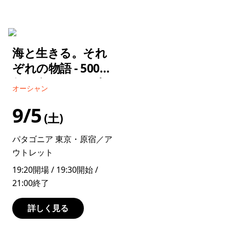
海と生きる。それ
ぞれの物語 - 5000
年の息子たち／大
オーシャン
瀬 志郎・泰志
9/5
土
パタゴニア 東京・原宿／ア
ウトレット
19:20開場 / 19:30開始 /
21:00終了
詳しく見る