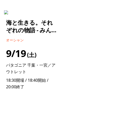
海と生きる。それ
ぞれの物語 - みん
なの海みんなで海
オーシャン
／古川 尚子
9/19
土
パタゴニア 千葉・一宮／ア
ウトレット
18:30開場 / 18:40開始 /
20:00終了
詳しく見る