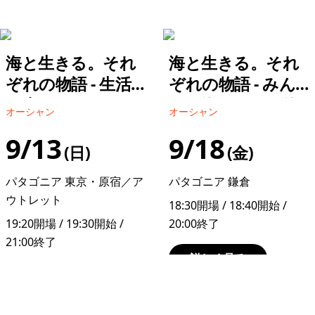
海と生きる。それ
海と生きる。それ
ぞれの物語 - 生活
ぞれの物語 - みん
の中にクジラがい
なの海みんなで海
オーシャン
オーシャン
る／篠宮 龍三
／古川 尚子
9/13
9/18
日
金
パタゴニア 東京・原宿／ア
パタゴニア 鎌倉
ウトレット
18:30開場 / 18:40開始 /
19:20開場 / 19:30開始 /
20:00終了
21:00終了
詳しく見る
詳しく見る