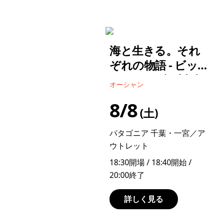
海と生きる。それ
ぞれの物語 - ビッ
グウェーブに対峙
オーシャン
するように／小森
8/8
隆志
土
パタゴニア 千葉・一宮／ア
ウトレット
18:30開場 / 18:40開始 /
20:00終了
詳しく見る