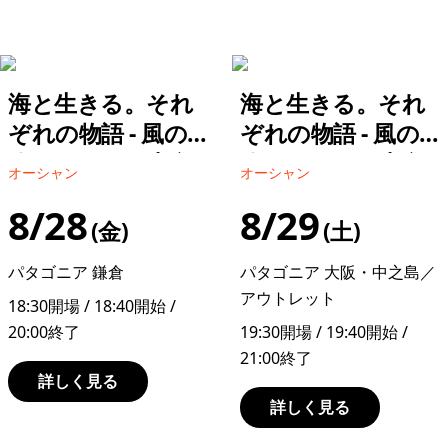
海と生きる。それ
海と生きる。それ
ぞれの物語 - 風の
ぞれの物語 - 風の
吹くままに／中島
吹くままに／中島
オーシャン
オーシャン
力
力
8/28
8/29
金
土
パタゴニア 鎌倉
パタゴニア 大阪・中之島／
アウトレット
18:30開場 / 18:40開始 /
20:00終了
19:30開場 / 19:40開始 /
21:00終了
詳しく見る
詳しく見る