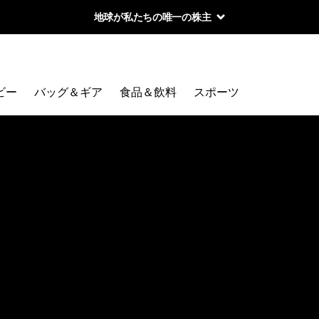
地球が私たちの唯一の株主
ビー
バッグ＆ギア
食品＆飲料
スポーツ