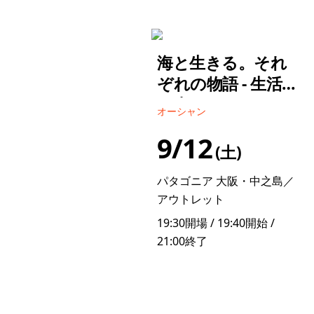
海と生きる。それ
ぞれの物語 - 生活
の中にクジラがい
オーシャン
る／篠宮 龍三
9/12
土
パタゴニア 大阪・中之島／
アウトレット
19:30開場 / 19:40開始 /
21:00終了
詳しく見る