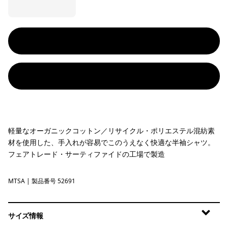
軽量なオーガニックコットン／リサイクル・ポリエステル混紡素
材を使用した、手入れが容易でこのうえなく快適な半袖シャツ。
フェアトレード・サーティファイドの工場で製造
MTSA
Moon Tripper: Blue Sage
| 製品番号 52691
サイズ情報