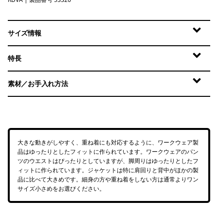
Redwoods: Dried Vanilla
サイズ情報
特長
素材／お手入れ方法
大きな動きがしやすく、重ね着にも対応するように、ワークウェア製
品はゆったりとしたフィットに作られています。ワークウェアのパン
ツのウエストはぴったりとしていますが、脚周りはゆったりとしたフ
ィットに作られています。ジャケットは特に肩回りと背中がほかの製
品に比べて大きめです。細身の方や重ね着をしない方は通常よりワン
サイズ小さめをお選びください。