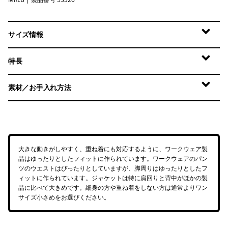
Marlow Brown
サイズ情報
特長
素材／お手入れ方法
大きな動きがしやすく、重ね着にも対応するように、ワークウェア製
品はゆったりとしたフィットに作られています。ワークウェアのパン
ツのウエストはぴったりとしていますが、脚周りはゆったりとしたフ
ィットに作られています。ジャケットは特に肩回りと背中がほかの製
品に比べて大きめです。細身の方や重ね着をしない方は通常よりワン
サイズ小さめをお選びください。