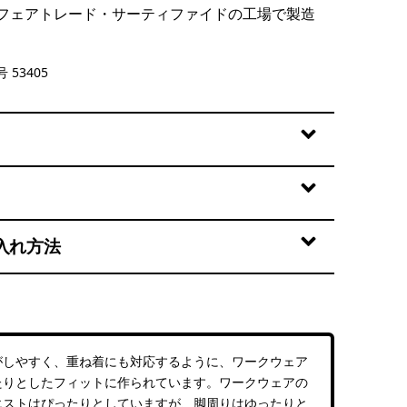
フェアトレード・サーティファイドの工場で製造
le Green
 53405
入れ方法
がしやすく、重ね着にも対応するように、ワークウェア
たりとしたフィットに作られています。ワークウェアの
エストはぴったりとしていますが、脚周りはゆったりと