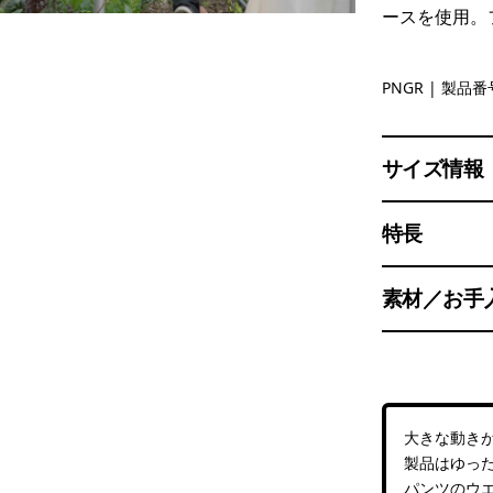
ースを使用。
Pine Need
PNGR
| 製品番号
サイズ情報
特長
素材／お手
大きな動き
製品はゆっ
パンツのウ