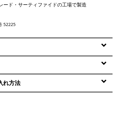
レード・サーティファイドの工場で製造
ze: Basin Green
 52225
入れ方法