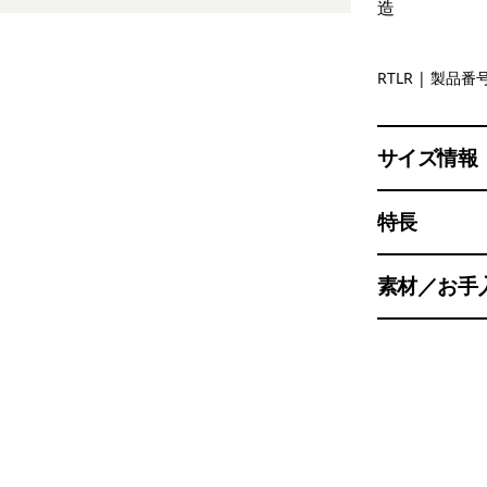
造
Redtail Ru
RTLR
| 製品番号
サイズ情報
特長
素材／お手