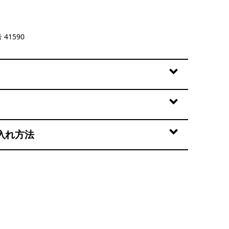
st
 41590
入れ方法