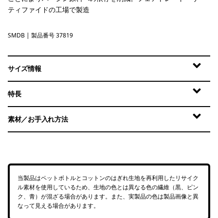
ティファイドの工場で製造
SMDB
Smolder Blue
| 製品番号 37819
サイズ情報
特長
素材／お手入れ方法
当製品はペットボトルとコットンのはぎれ生地を再利用したリサイク
ル素材を使用しているため、生地の色とは異なる色の繊維（黒、ピン
ク、青）が混ざる場合があります。また、実製品の色は製品画像と異
なって見える場合があります。