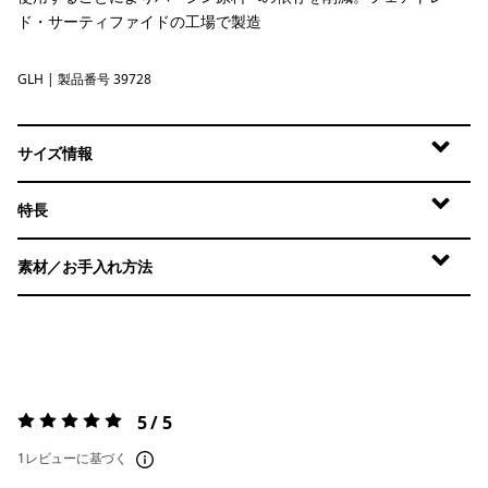
ド・サーティファイドの工場で製造
GLH
Gravel Heather
| 製品番号 39728
サイズ情報
特長
素材／お手入れ方法
5 / 5
評価:
5 / 5
1レビューに基づく