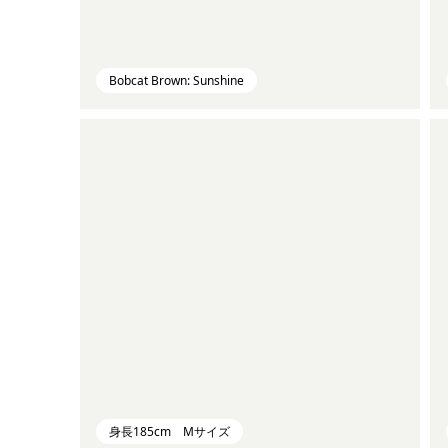
Bobcat Brown: Sunshine
身長185cm Mサイズ