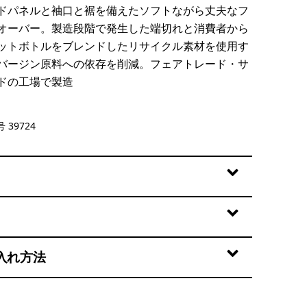
ドパネルと袖口と裾を備えたソフトながら丈夫なフ
オーバー。製造段階で発生した端切れと消費者から
ットボトルをブレンドしたリサイクル素材を使用す
バージン原料への依存を削減。フェアトレード・サ
ドの工場で製造
own: Sunshine
 39724
入れ方法