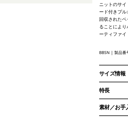
ニットのサイ
ード付きプル
回収されたペ
ることにより
ーティファイ
Bobcat Br
BBSN
| 製品番号
サイズ情報
特長
素材／お手