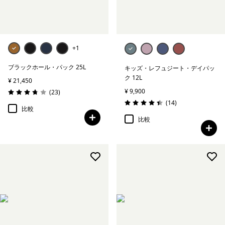
+1
ブラックホール・パック 25L
キッズ・レフュジート・デイパッ
ク 12L
¥ 21,450
¥ 9,900
レビュー
(23
)
評価: 3.8 / 5
レビュー
(14
)
評価: 4.4 / 5
比較
比較