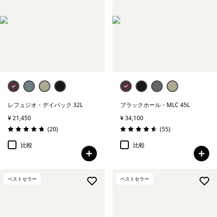
レフュジオ・デイパック 32L
ブラックホール・MLC 45L
¥ 21,450
¥ 34,100
レビュー
レビュー
(20
)
(55
)
評価: 4.8 / 5
評価: 4.6 / 5
比較
比較
ベストセラー
ベストセラー