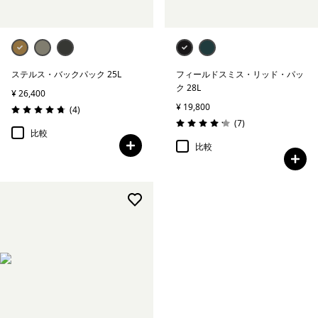
ステルス・バックパック 25L
フィールドスミス・リッド・パッ
ク 28L
¥ 26,400
¥ 19,800
レビュー
(4
)
評価: 4.8 / 5
レビュー
(7
)
評価: 4.1 / 5
比較
比較