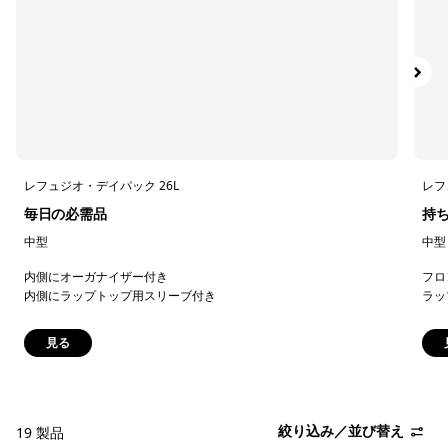
レフュジオ・デイパック 26L
レフ
毎日の必需品
持
中型
中型
内側にオーガナイザー付き
フロ
内側にラップトップ用スリーブ付き
ラッ
見る
絞り込み／並び替え
19 製品