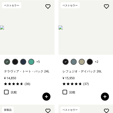
ベストセラー
ベストセラー
+5
+2
テラヴィア・トート・パック 24L
レフュジオ・デイパック 26L
¥ 14,850
¥ 15,950
レビュー
レビュー
(36
)
(37
)
評価: 4.6 / 5
評価: 4.7 / 5
比較
比較
新製品
ベストセラー