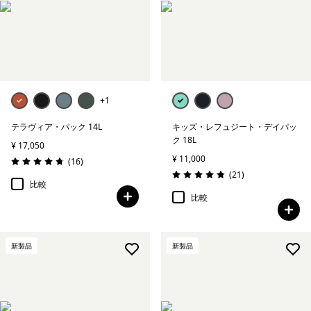
+1
テラヴィア・パック 14L
キッズ・レフュジート・デイパッ
ク 18L
¥ 17,050
¥ 11,000
レビュー
(16
)
評価: 4.8 / 5
レビュー
(21
)
評価: 4.9 / 5
比較
比較
新製品
新製品