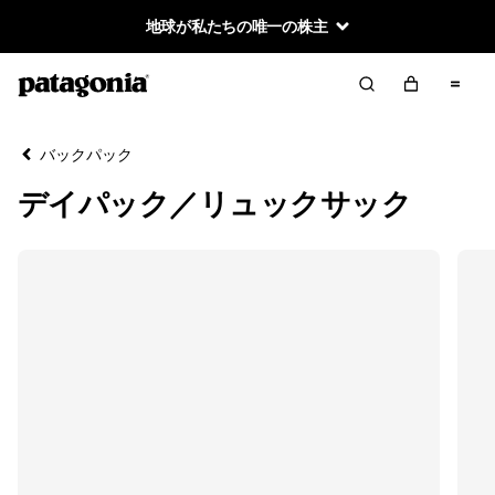
地球が私たちの唯一の株主
絞り込み／並び替え
クリア
並べ替え
バックパック
絞り込み
カテゴリー
デイパック／リュックサック
デイパック／リュックサック
テクニカル・パック
トラベル・パック