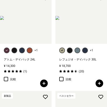
+1
+1
アトム・デイパック 24L
レフュジオ・デイパック 30L
¥ 14,300
¥ 18,700
レビュー
レビュー
(1
)
(20
)
評価: 5.0 / 5
評価: 4.5 / 5
比較
比較
新製品
ベストセラー