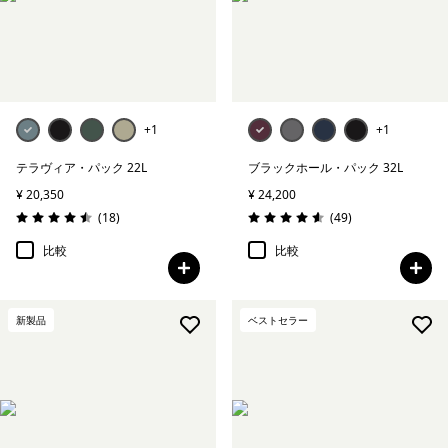
+1
+1
テラヴィア・パック 22L
ブラックホール・パック 32L
¥ 20,350
¥ 24,200
レビュー
レビュー
(18
)
(49
)
評価: 4.5 / 5
評価: 4.6 / 5
比較
比較
新製品
ベストセラー