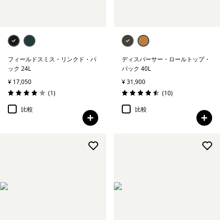
フィールドスミス・リンクド・パ
ディスパーサー・ロールトップ・
ック 24L
パック 40L
¥ 17,050
¥ 31,900
レビュー
レビュー
(1
)
(10
)
評価: 4.0 / 5
評価: 4.5 / 5
比較
比較