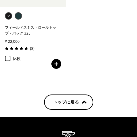
フィールドスミス・ロールトッ
プ・パック 32L
¥ 22,000
レビュー
(8
)
評価: 4.6 / 5
比較
トップに戻る