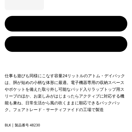
仕事も遊びも同様にこなす容量24リットルのアトム・デイパック
は、胴が短めの小柄な体形に最適。電子機器専用の収納スペース
やポケットを備えた取り外し可能なパッド入りラップトップ用ス
リーブのほか、お楽しみがはじまったらアクティブに対応する機
能も兼ね、日常生活から風の吹くままに順応できるバックパッ
ク。フェアトレード・サーティファイドの工場で製造
BLK
Black
| 製品番号 48230