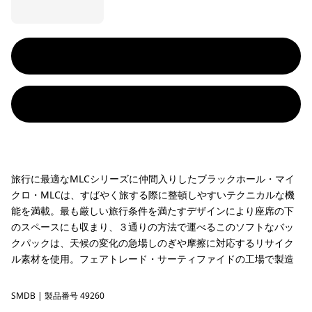
旅行に最適なMLCシリーズに仲間入りしたブラックホール・マイ
クロ・MLCは、すばやく旅する際に整頓しやすいテクニカルな機
能を満載。最も厳しい旅行条件を満たすデザインにより座席の下
のスペースにも収まり、３通りの方法で運べるこのソフトなバッ
クパックは、天候の変化の急場しのぎや摩擦に対応するリサイク
ル素材を使用。フェアトレード・サーティファイドの工場で製造
SMDB
Smolder Blue
| 製品番号 49260