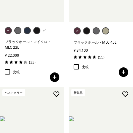
+1
ブラックホール・マイクロ・
ブラックホール・MLC 45L
MLC 22L
¥ 34,100
¥ 22,000
レビュー
(55
)
評価: 4.6 / 5
レビュー
(33
)
評価: 4.2 / 5
比較
比較
ベストセラー
新製品