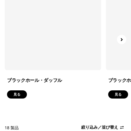
絞り込み
容量
絞り込み
特長
絞り込み
素材
ブラックホール・ダッフル
ブラックホ
見る
見る
絞り込み／並び替え
18 製品