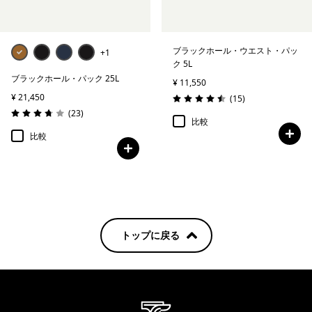
ブラックホール・ウエスト・パッ
+1
ク 5L
ブラックホール・パック 25L
¥ 11,550
¥ 21,450
レビュー
(15
)
評価: 4.5 / 5
レビュー
(23
)
評価: 3.8 / 5
比較
比較
トップに戻る