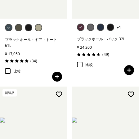
+1
ブラックホール・パック 32L
ブラックホール・ギア・トート
61L
¥ 24,200
¥ 17,050
レビュー
(49
)
評価: 4.6 / 5
レビュー
(34
)
評価: 4.8 / 5
比較
比較
新製品