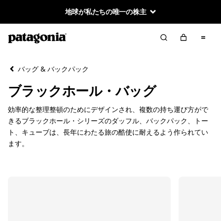
地球が私たちの唯一の株主
絞り込み／並び替え
クリア
並べ替え
バッグ & バックパック
絞り込み
カテゴリー
ブラックホール・バッグ
ダッフル
効率的な整理整頓のためにデザインされ、複数の持ち運び方がで
きるブラックホール・シリーズのダッフル、バックパック、トー
バックパック
ト、キューブは、長年にわたる旅の酷使に耐えるよう作られてい
ます。
トート＆キューブ
絞り込み
在庫のあるカラー
絞り込み
スポーツ