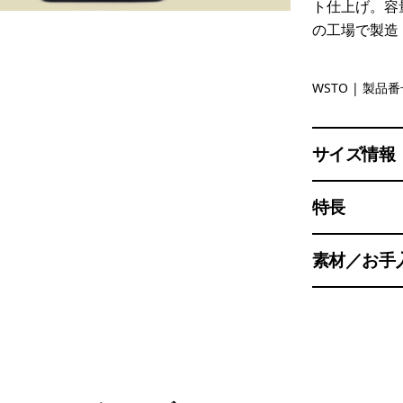
ト仕上げ。容
の工場で製造
Weathere
WSTO
| 製品番号
サイズ情報
特長
素材／お手