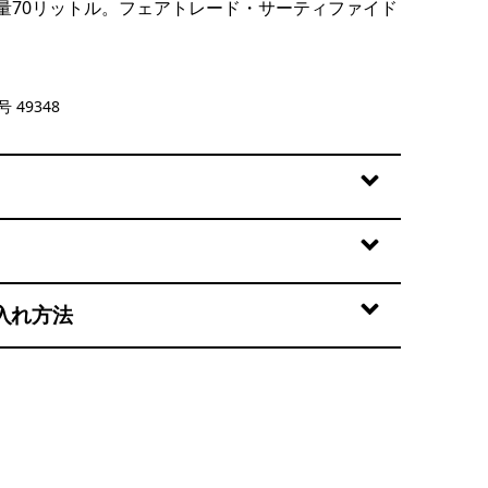
量70リットル。フェアトレード・サーティファイド
d Stone
 49348
入れ方法