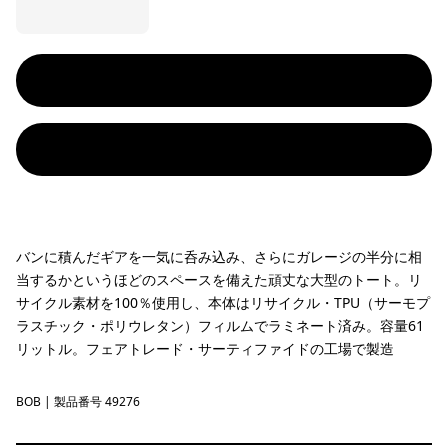
バンに積んだギアを一気に呑み込み、さらにガレージの半分に相
当するかというほどのスペースを備えた頑丈な大型のトート。リ
サイクル素材を100％使用し、本体はリサイクル・TPU（サーモプ
ラスチック・ポリウレタン）フィルムでラミネート済み。容量61
リットル。フェアトレード・サーティファイドの工場で製造
BOB
Black w/Black
| 製品番号 49276