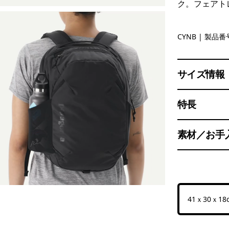
ク。フェアト
Canyon B
CYNB
| 製品番号
サイズ情報
特長
素材／お手
41ｘ30ｘ18