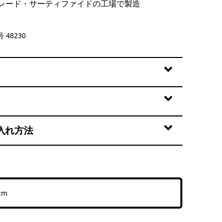
レード・サーティファイドの工場で製造
rown
 48230
入れ方法
cm