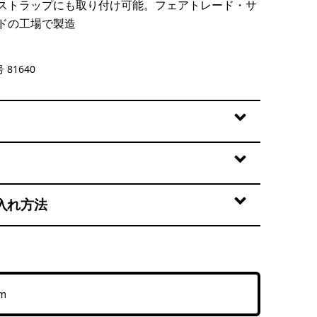
ストラップにも取り付け可能。フェアトレード・サ
ドの工場で製造
k Green w/P6 Blue
 81640
入れ方法
cm