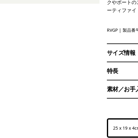
クやボートの
ーティファイ
River Roc
RVGP
| 製品番号
サイズ情報
特長
素材／お手
25 x 19 x 4