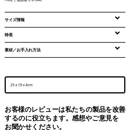
Forge Grey w/Graze Green
サイズ情報
特長
素材／お手入れ方法
25 x 19 x 4cm
お客様のレビューは私たちの製品を改善
するのに役立ちます。感想やご意見を
お聞かせください。