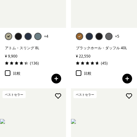
+4
+5
アトム・スリング 8L
ブラックホール・ダッフル 40L
¥ 9,900
¥ 22,550
レビュー
レビュー
(136
)
(45
)
評価: 4.4 / 5
評価: 4.7 / 5
比較
比較
ベストセラー
ベストセラー