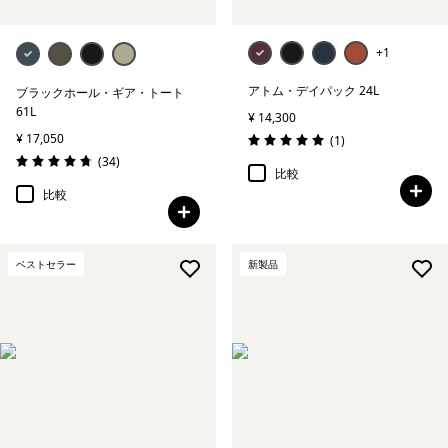
+1
アトム・デイパック 24L
ブラックホール・ギア・トート
61L
¥ 14,300
¥ 17,050
レビュー
(1
)
評価: 5.0 / 5
レビュー
(34
)
評価: 4.8 / 5
比較
比較
ベストセラー
新製品