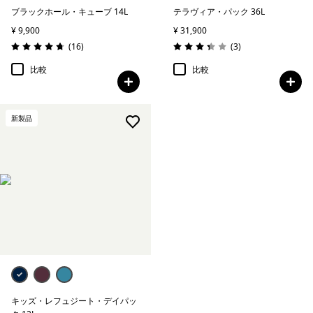
ブラックホール・キューブ 14L
テラヴィア・パック 36L
¥ 9,900
¥ 31,900
レビュー
レビュー
(16
)
(3
)
評価: 4.8 / 5
評価: 3.3 / 5
比較
比較
新製品
キッズ・レフュジート・デイパッ