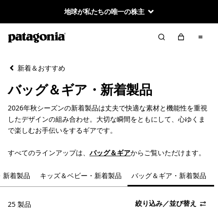
地球が私たちの唯一の株主
絞り込み／並び替え
クリア
並べ替え
新着＆おすすめ
絞り込み
在庫のあるカラー
バッグ＆ギア・新着製品
絞り込み
スポーツ
2026年秋シーズンの新着製品は丈夫で快適な素材と機能性を重視
したデザインの組み合わせ。大切な瞬間をともにして、心ゆくま
絞り込み
容量
で楽しむお手伝いをするギアです。
すべてのラインアップは、
バッグ＆ギア
からご覧いただけます。
・新着製品
キッズ＆ベビー・新着製品
バッグ＆ギア・新着製品
絞り込み／並び替え
25 製品