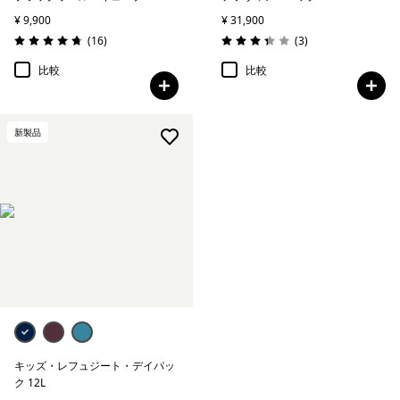
¥ 9,900
¥ 31,900
レビュー
レビュー
(16
)
(3
)
評価: 4.8 / 5
評価: 3.3 / 5
比較
比較
新製品
キッズ・レフュジート・デイパッ
ク 12L