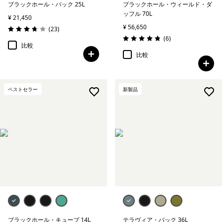
ブラックホール・パック 25L
ブラックホール・ウィールド・ダ
ッフル 70L
¥ 21,450
¥ 56,650
レビュー
(23
)
評価: 3.8 / 5
レビュー
(6
)
評価: 4.8 / 5
比較
比較
ベストセラー
新製品
ブラックホール・キューブ 14L
テラヴィア・パック 36L