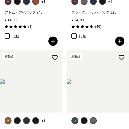
+1
+1
アトム・デイパック 24L
ブラックホール・パック 32L
¥ 14,300
¥ 24,200
レビュー
レビュー
(1
)
(49
)
評価: 5.0 / 5
評価: 4.6 / 5
比較
比較
新製品
新製品
+1