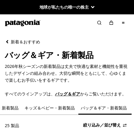
地球が私たちの唯一の株主
絞り込み／並び替え
クリア
並べ替え
新着＆おすすめ
絞り込み
在庫のあるカラー
バッグ＆ギア・新着製品
絞り込み
スポーツ
2026年秋シーズンの新着製品は丈夫で快適な素材と機能性を重視
したデザインの組み合わせ。大切な瞬間をともにして、心ゆくま
絞り込み
容量
で楽しむお手伝いをするギアです。
すべてのラインアップは、
バッグ＆ギア
からご覧いただけます。
・新着製品
キッズ＆ベビー・新着製品
バッグ＆ギア・新着製品
絞り込み／並び替え
25 製品