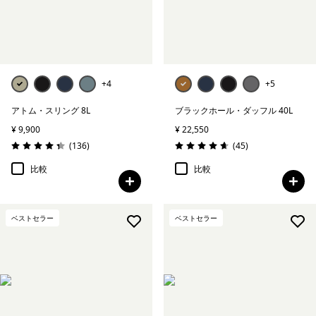
+4
+5
アトム・スリング 8L
ブラックホール・ダッフル 40L
¥ 9,900
¥ 22,550
レビュー
レビュー
(136
)
(45
)
評価: 4.4 / 5
評価: 4.7 / 5
比較
比較
ベストセラー
ベストセラー