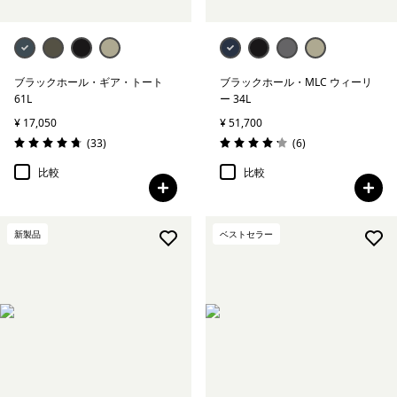
ブラックホール・ギア・トート
ブラックホール・MLC ウィーリ
61L
ー 34L
¥ 17,050
¥ 51,700
レビュー
レビュー
(33
)
(6
)
評価: 4.8 / 5
評価: 4.2 / 5
比較
比較
新製品
ベストセラー