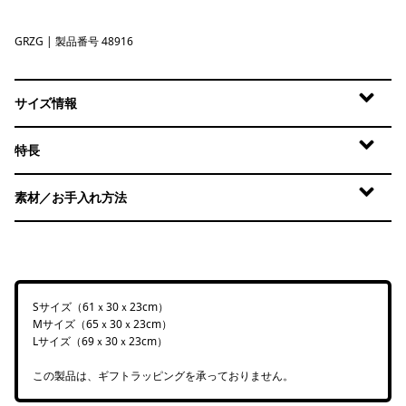
GRZG
Graze Green
| 製品番号 48916
サイズ情報
特長
素材／お手入れ方法
Sサイズ（61ｘ30ｘ23cm）
Mサイズ（65ｘ30ｘ23cm）
Lサイズ（69ｘ30ｘ23cm）
この製品は、ギフトラッピングを承っておりません。