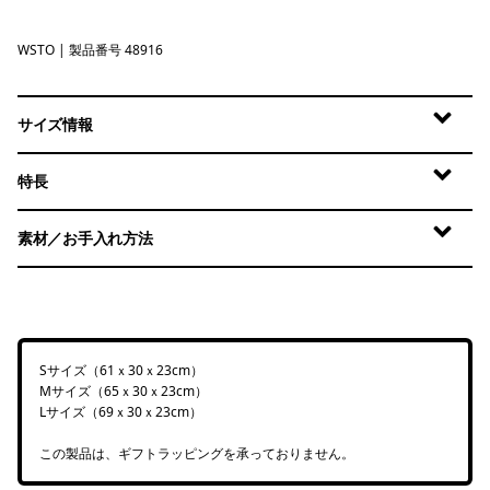
WSTO
Weathered Stone
| 製品番号 48916
サイズ情報
特長
素材／お手入れ方法
Sサイズ（61ｘ30ｘ23cm）
Mサイズ（65ｘ30ｘ23cm）
Lサイズ（69ｘ30ｘ23cm）
この製品は、ギフトラッピングを承っておりません。