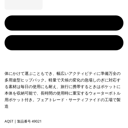
体にかけて運ぶこともでき、幅広いアクティビティに準備万全の
多用途型ヒップパック。軽量で天候の変化の急場しのぎに対応す
る素材は毎日の使用にも耐え、旅行に携帯するときはポケットに
本体を収納可能で、長時間の使用時に重宝するウォーターボトル
用ポケット付き。フェアトレード・サーティファイドの工場で製
造
AQST
Aqua Stone
| 製品番号 49021