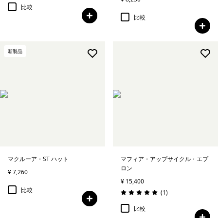
比較
比較
新製品
マクルーア・ST ハット
マフィア・アップサイクル・エプ
ロン
¥ 7,260
¥ 15,400
比較
レビュー
(1
)
評価: 5.0 / 5
比較