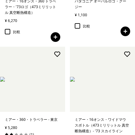
ミアー・16オンス・360 トラベ
パタゴニア オーバルロゴ・クー
ラー・'73ロゴ（473ミリリット
ジー
ル 真空断熱構造）
¥ 1,100
¥ 6,270
比較
比較
ミアー・360・トラベラー - 東京
ミアー・16オンス・ワイドマウ
スボトル（473ミリリットル 真空
¥ 5,280
断熱構造）- '73 スカイライン
レビュー
(1
)