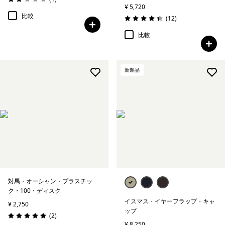
評価: 2.0 / 5
¥ 5,720
比較
レビュー
(12
)
評価: 4.4 / 5
比較
新製品
対馬・オーシャン・プラスチッ
ク・100・ディスク
イスマス・イヤーフラップ・キャ
¥ 2,750
ップ
レビュー
(2
)
評価: 5.0 / 5
¥ 8,250