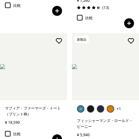
¥ 7,260
比較
レビュー
(13
)
評価: 4.5 / 5
比較
新製品
マフィア・ファーマーズ・トート
+1
（プリント柄）
フィッシャーマンズ・ロールド・
¥ 18,590
ビーニー
比較
¥ 5,940