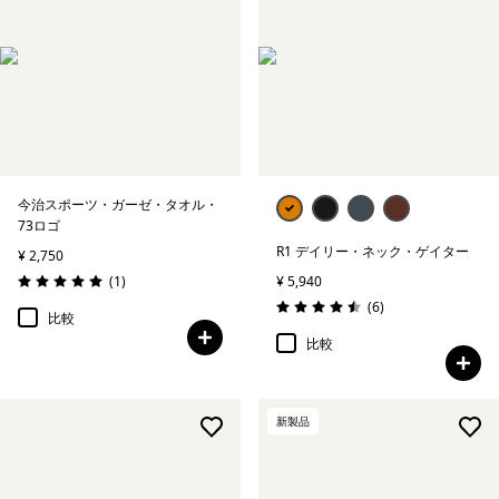
今治スポーツ・ガーゼ・タオル・
73ロゴ
R1 デイリー・ネック・ゲイター
¥ 2,750
レビュー
(1
)
¥ 5,940
評価: 5.0 / 5
レビュー
(6
)
評価: 4.5 / 5
比較
比較
新製品