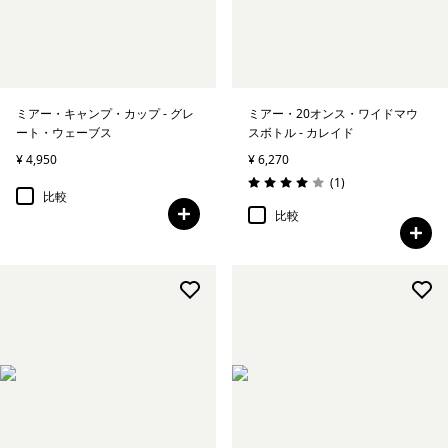
絞り込み
キッズ
絞り込み
スポーツ
ミアー・キャンプ・カップ - グレ
ミアー・20オンス・ワイドマウ
ート・ウェーブス
スボトル - カレイド
絞り込み
特長
¥ 4,950
¥ 6,270
レビュー
(1
)
評価: 4.0 / 5
比較
絞り込み
素材
比較