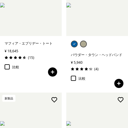
マフィア・エブリデー・トート
¥ 18,645
パウダー・タウン・ヘッドバンド
レビュー
(15
)
評価: 4.5 / 5
¥ 5,940
比較
レビュー
(4
)
評価: 4.3 / 5
比較
新製品