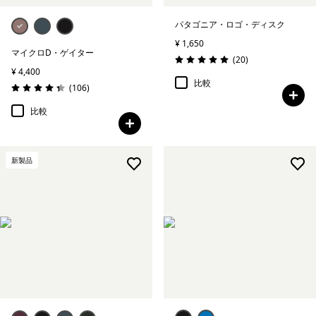
パタゴニア・ロゴ・ディスク
¥ 1,650
マイクロD・ゲイター
レビュー
(20
)
評価: 5.0 / 5
¥ 4,400
比較
レビュー
(106
)
評価: 4.4 / 5
比較
新製品