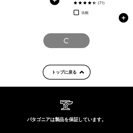
レビュー
(71
)
評価: 4.4 / 5
比較
さらに見る
トップに戻る
パタゴニアは製品を保証しています。