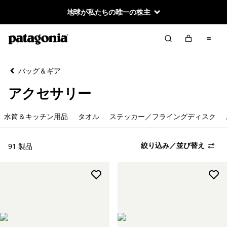
地球が私たちの唯一の株主
絞り込み／並び替え
クリア
並べ替え
バッグ＆ギア
絞り込み
カテゴリー
アクセサリー
水筒＆キッチン用品
水筒＆キッチン用品
タオル
ステッカー／フライングディスク
タオル
絞り込み／並び替え
91 製品
ステッカー／フライングディスク
お手入れ製品
絞り込み
在庫のあるカラー