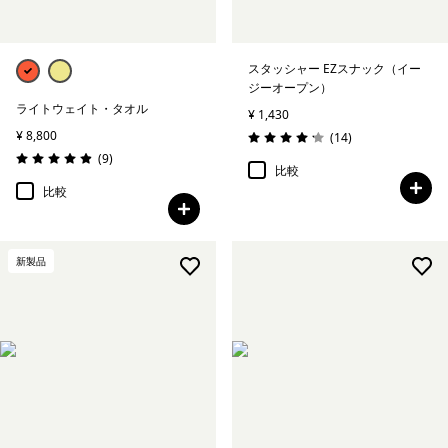
スタッシャー EZスナック（イー
ジーオープン）
ライトウェイト・タオル
¥ 1,430
¥ 8,800
レビュー
(14
)
評価: 4.2 / 5
レビュー
(9
)
評価: 4.9 / 5
比較
比較
新製品