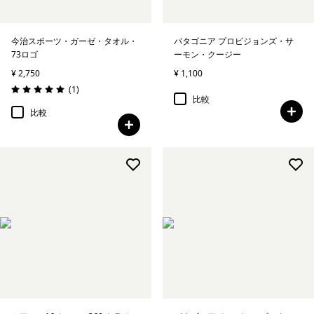
今治スポーツ・ガーゼ・タオル・
パタゴニア プロビジョンズ・サ
73ロゴ
ーモン・クージー
¥ 2,750
¥ 1,100
レビュー
(1
)
評価: 5.0 / 5
比較
比較