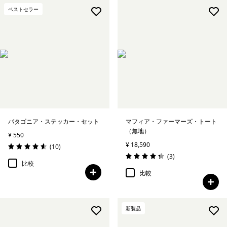
ベストセラー
パタゴニア・ステッカー・セット
マフィア・ファーマーズ・トート
（無地）
¥ 550
¥ 18,590
レビュー
(10
)
評価: 4.6 / 5
レビュー
(3
)
評価: 4.3 / 5
比較
比較
新製品