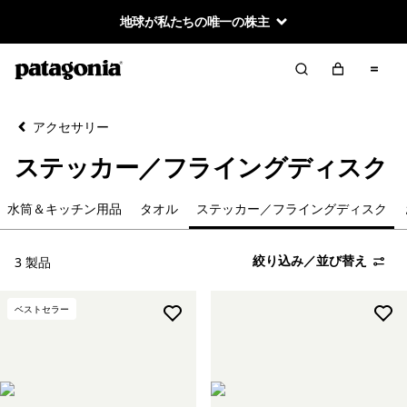
地球が私たちの唯一の株主
絞り込み／並び替え
クリア
並べ替え
アクセサリー
絞り込み
カテゴリー
ステッカー／フライングディスク
水筒＆キッチン用品
水筒＆キッチン用品
タオル
ステッカー／フライングディスク
タオル
絞り込み／並び替え
3 製品
ステッカー／フライングディスク
ベストセラー
お手入れ製品