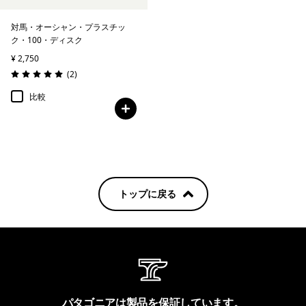
対馬・オーシャン・プラスチッ
ク・100・ディスク
¥ 2,750
レビュー
(2
)
評価: 5.0 / 5
比較
トップに戻る
パタゴニアは製品を保証しています。