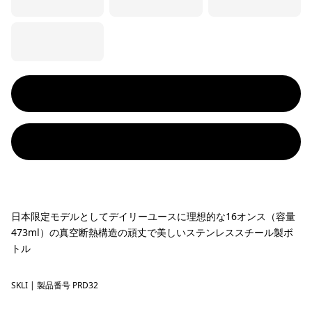
日本限定モデルとしてデイリーユースに理想的な16オンス（容量
473ml）の真空断熱構造の頑丈で美しいステンレススチール製ボ
トル
SKLI
73 Skyline: Ink Black
| 製品番号 PRD32