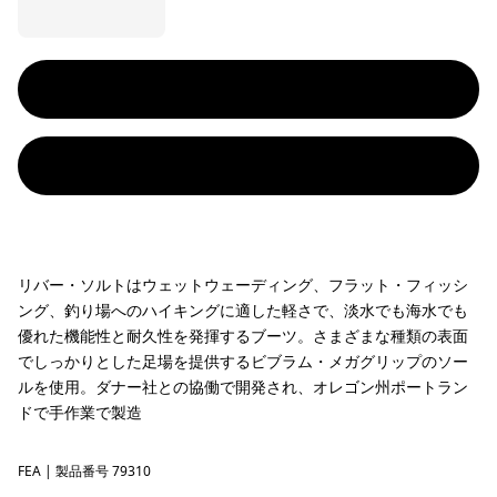
リバー・ソルトはウェットウェーディング、フラット・フィッシ
ング、釣り場へのハイキングに適した軽さで、淡水でも海水でも
優れた機能性と耐久性を発揮するブーツ。さまざまな種類の表面
でしっかりとした足場を提供するビブラム・メガグリップのソー
ルを使用。ダナー社との協働で開発され、オレゴン州ポートラン
ドで手作業で製造
FEA
Feather Grey
| 製品番号 79310