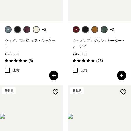
+3
+3
ウィメンズ・R1 エア・ジャケッ
ウィメンズ・ダウン・セーター・
ト
フーディ
¥ 23,650
¥ 47,300
レビュー
レビュー
(8
)
(28
)
評価: 5.0 / 5
評価: 4.6 / 5
比較
比較
新製品
新製品