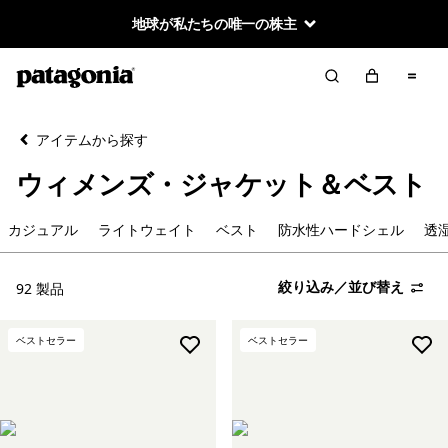
地球が私たちの唯一の株主
絞り込み／並び替え
クリア
並べ替え
アイテムから探す
絞り込み
カテゴリー
ウィメンズ・ジャケット＆ベスト
カジュアル
カジュアル
ライトウェイト
ベスト
防水性ハードシェル
透
ライトウェイト
絞り込み／並び替え
92 製品
ベスト
ベストセラー
ベストセラー
防水性ハードシェル
透湿性ソフトシェル