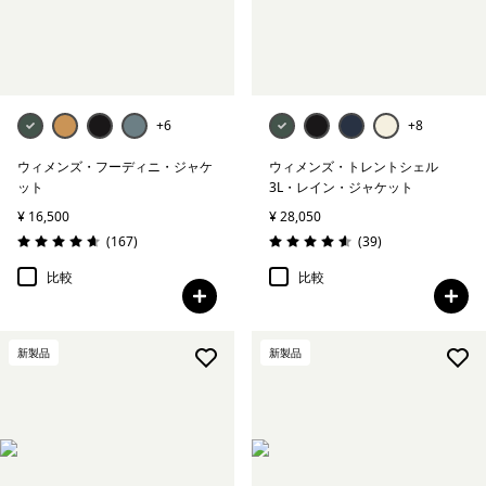
ウィメンズ・インサレーション
コート＆パーカ
すべて表示 (-1)
+6
+8
ウィメンズ・フーディニ・ジャケ
ウィメンズ・トレントシェル
絞り込み
在庫のあるサイズ
ット
3L・レイン・ジャケット
¥ 16,500
¥ 28,050
絞り込み
在庫のあるカラー
レビュー
レビュー
(167
)
(39
)
評価: 4.7 / 5
評価: 4.6 / 5
比較
比較
絞り込み
スポーツ
絞り込み
特長
新製品
新製品
絞り込み
素材
絞り込み
フィット