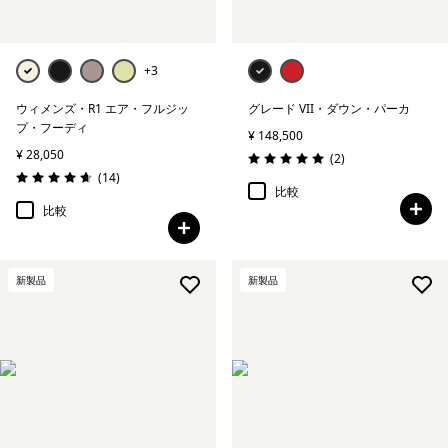
+3
ウィメンズ・R1 エア・フルジッ
グレード VII・ダウン・パーカ
プ・フーディ
¥ 148,500
¥ 28,050
レビュー
(2
)
評価: 5.0 / 5
レビュー
(14
)
評価: 4.6 / 5
比較
比較
新製品
新製品