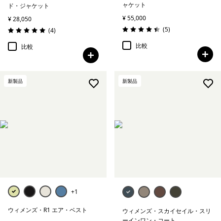
ャケット
ド・ジャケット
¥ 55,000
¥ 28,050
レビュー
(5
)
レビュー
(4
)
評価: 4.4 / 5
評価: 5.0 / 5
比較
比較
新製品
新製品
+1
ウィメンズ・R1 エア・ベスト
ウィメンズ・スカイセイル・スリ
ーインワン・コート