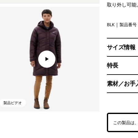
取り外し可能
Black
BLK
| 製品番号 
サイズ情報
特長
素材／お手
製品ビデオ
この製品は