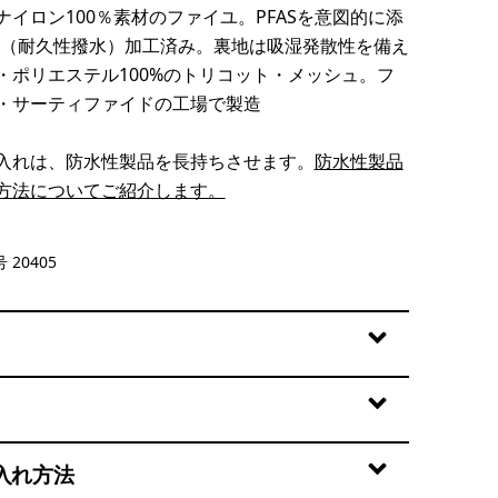
ナイロン100％素材のファイユ。PFASを意図的に添
R（耐久性撥水）加工済み。裏地は吸湿発散性を備え
・ポリエステル100%のトリコット・メッシュ。フ
・サーティファイドの工場で製造
入れは、防水性製品を長持ちさせます。
防水性製品
方法についてご紹介します。
ue
 20405
入れ方法