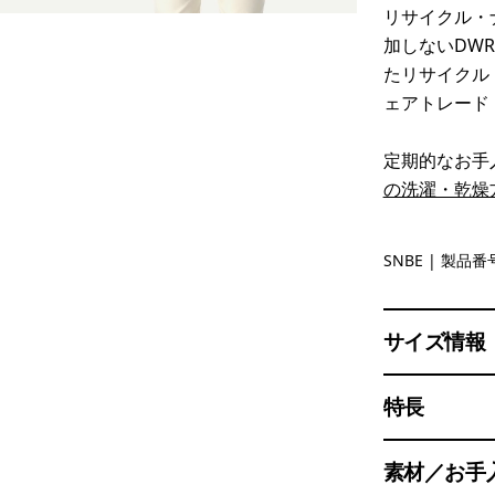
リサイクル・
加しないDW
たリサイクル
ェアトレード
定期的なお手
の洗濯・乾燥
Sunken Bl
SNBE
| 製品番号
サイズ情報
特長
素材／お手