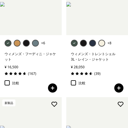
ベースレイヤー
アンダーウェア＆ソックス
帽子＆アクセサリー
+6
+8
絞り込み
在庫のあるサイズ
ウィメンズ・フーディニ・ジャケ
ウィメンズ・トレントシェル
ット
3L・レイン・ジャケット
¥ 16,500
¥ 28,050
絞り込み
特長
レビュー
レビュー
(167
)
(39
)
評価: 4.7 / 5
評価: 4.6 / 5
比較
比較
絞り込み
フィット
新製品