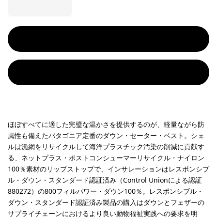
ほぼすべてに適した完璧な温かさを提供するのが、軽量ながら防
風性も備えたパタゴニア定番のダウン・セーター・ベスト。シェ
ルは漁網をリサイクルして海洋プラスチック汚染の削減に貢献す
る、ネットプラス・ポストコンシューマーリサイクル・ナイロン
100％素材のリップストップで、インサレーションはレスポンシブ
ル・ダウン・スタンダード認証済み（Control Unionによる認証
880272）の800フィルパワー・ダウン100％。レスポンシブル・
ダウン・スタンダード認証済み製品の購入はダウンとフェザーの
サプライチェーンにおけるより良い動物福祉実践への要求を明