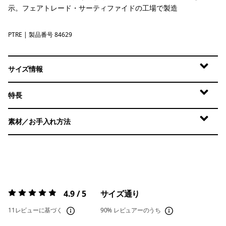
示。フェアトレード・サーティファイドの工場で製造
PTRE
Potters Red
| 製品番号 84629
サイズ情報
特長
素材／お手入れ方法
4.9 / 5
サイズ通り
評価:
4.9 / 5
11レビューに基づく
90%
レビュアーのうち