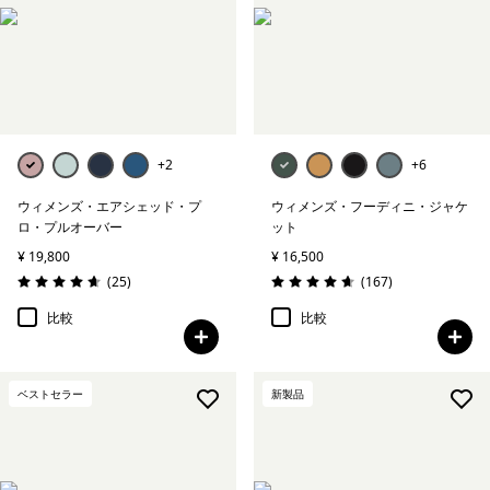
アンダーウェア＆ソックス
帽子＆アクセサリー
絞り込み
在庫のあるサイズ
+2
+6
ウィメンズ・エアシェッド・プ
ウィメンズ・フーディニ・ジャケ
絞り込み
フィット
ロ・プルオーバー
ット
¥ 19,800
¥ 16,500
レビュー
レビュー
(25
)
(167
)
評価: 4.6 / 5
評価: 4.7 / 5
比較
比較
ベストセラー
新製品