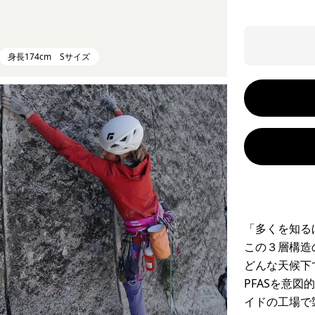
身長174cm Sサイズ
「多くを知る
この３層構造
どんな天候下
PFASを意
イドの工場で