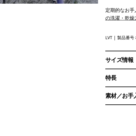
定期的なお手
の洗濯・乾燥
Light Viol
LVT
| 製品番号 
サイズ情報
特長
素材／お手