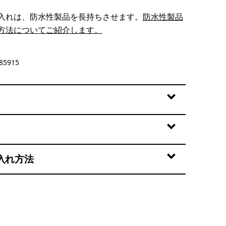
入れは、防水性製品を長持ちさせます。
防水性製品
方法についてご紹介します。
et
85915
入れ方法