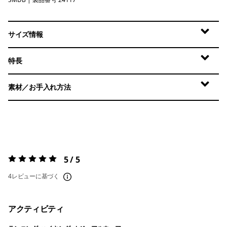
Smolder Blue
サイズ情報
特長
素材／お手入れ方法
5 / 5
評価:
5 / 5
4レビューに基づく
アクティビティ