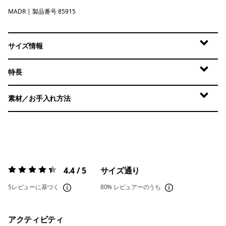
MADR
Madder Red
| 製品番号 85915
サイズ情報
特長
素材／お手入れ方法
4.4 / 5
サイズ通り
評価:
4.4 / 5
5レビューに基づく
80%
レビュアーのうち
アクティビティ