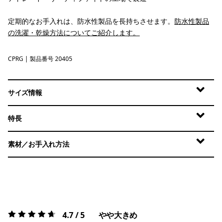
定期的なお手入れは、防水性製品を長持ちさせます。
防水性製品
の洗濯・乾燥方法についてご紹介します。
CPRG
Caper Green
| 製品番号 20405
サイズ情報
特長
素材／お手入れ方法
4.7 / 5
やや大きめ
評価:
4.7 / 5