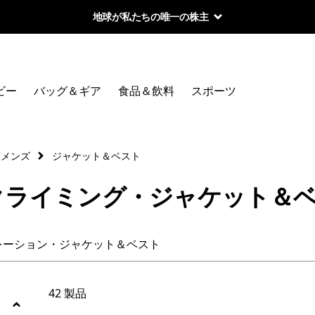
地球が私たちの唯一の株主
絞り込み
カテゴリー
ビー
バッグ＆ギア
食品＆飲料
スポーツ
シェル・ジャケット
インサレーション・ジャケット＆ベスト
ィメンズ
ジャケット＆ベスト
クライミング・ジャケット＆
絞り込み
在庫のあるサイズ
絞り込み
在庫のあるカラー
レーション・ジャケット＆ベスト
絞り込み
素材
42 製品