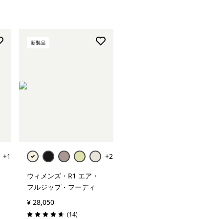
新製品
+1
+2
ウィメンズ・R1 エア・
フルジップ・フーディ
¥ 28,050
レビュー
(14
)
評価: 4.6 / 5