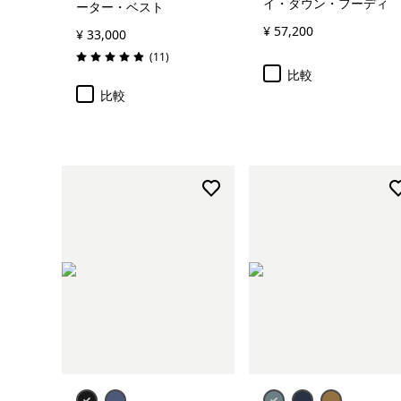
イ・ダウン・フーディ
ーター・ベスト
¥ 57,200
¥ 33,000
レビュー
(11
)
評価: 4.9 / 5
比較
比較