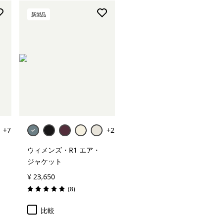
新製品
+7
+2
ウィメンズ・R1 エア・
ケ
ジャケット
¥ 23,650
レビュー
(8
)
評価: 5.0 / 5
比較