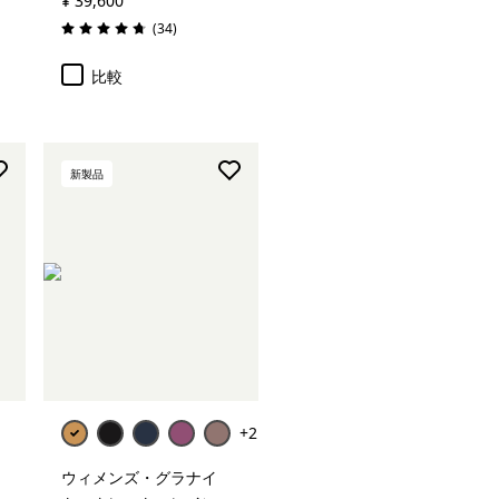
¥ 39,600
レビュー
(34
)
評価: 4.7 / 5
比較
新製品
+2
ウィメンズ・グラナイ