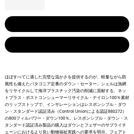
ほぼすべてに適した完璧な温かさを提供するのが、軽量ながら防
風性も備えたパタゴニア定番のダウン・セーター。シェルは漁網
をリサイクルして海洋プラスチック汚染の削減に貢献する、ネッ
トプラス・ポストコンシューマーリサイクル・ナイロン100％素材
のリップストップで、インサレーションはレスポンシブル・ダウ
ン・スタンダード認証済み（Control Unionによる認証880272）
の800フィルパワー・ダウン100％。レスポンシブル・ダウン・ス
タンダード認証済み製品の購入はダウンとフェザーのサプライチ
ェーンにおけるより良い動物福祉実践への要求を明示。フェアト