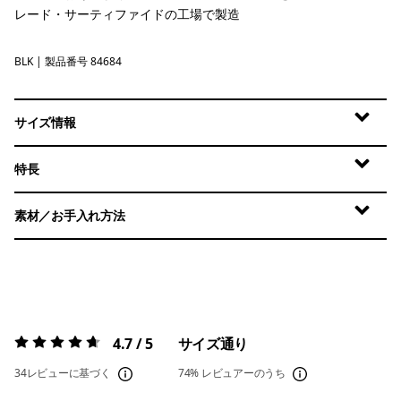
レード・サーティファイドの工場で製造
BLK
Black
| 製品番号 84684
サイズ情報
特長
素材／お手入れ方法
4.7 / 5
サイズ通り
評価:
4.7 / 5
34レビューに基づく
74%
レビュアーのうち