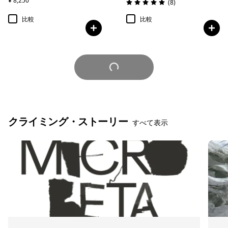
¥ 8,250
レビュー
(8
)
評価: 5.0 / 5
比較
比較
さらに見る
クライミング・ストーリー
すべて表示