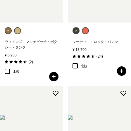
ウィメンズ・マルチピッチ・ボク
フーディニ・ロック・パンツ
シー・タンク
¥ 18,700
¥ 6,930
レビュー
(24
)
評価: 4.4 / 5
レビュー
(2
)
評価: 4.5 / 5
比較
比較