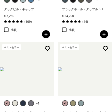
ダックビル・キャップ
ブラックホール・ダッフル 55L
¥ 5,280
¥ 24,200
レビュー
レビュー
(109
)
(44
)
評価: 4.7 / 5
評価: 4.6 / 5
比較
比較
ベストセラー
ベストセラー
+1