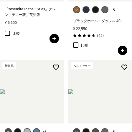
『Yosemite In the Sixties』グレ
+5
ン・デニー著／英語版
ブラックホール・ダッフル 40L
¥ 6,600
¥ 22,550
比較
レビュー
(45
)
評価: 4.7 / 5
比較
新製品
ベストセラー
+6
+5