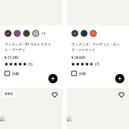
アンダーウェア＆ソックス
帽子＆アクセサリー
アルパイン・クライミング
+2
ウィメンズ・R1 ウルトラライ
ウィメンズ・フーディニ・ロッ
フリー・ウォール・キット
ト・フーディ
ク・ジャケット
¥ 27,280
¥ 28,600
レビュー
レビュー
(5
)
(7
)
評価: 4.8 / 5
評価: 4.6 / 5
絞り込み
在庫のあるサイズ
比較
比較
絞り込み
在庫のあるカラー
新製品
絞り込み
素材
絞り込み
フィット