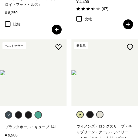
¥ 4,400
ロイ・フットヒルズ）
レビュー
(67
)
評価: 3.6 / 5
¥ 8,250
比較
比較
ベストセラー
新製品
ウィメンズ・ロングスリーブ・キ
ブラックホール・キューブ 14L
ャプリーン・クール・デイリー・
¥ 9,900
シャツ（ハット・トリッパー）