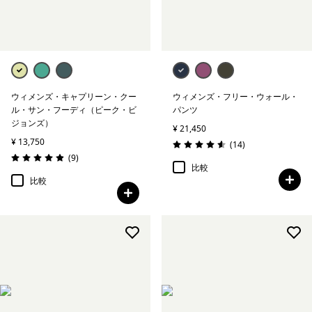
絞り込み
アクティビティ
絞り込み
気象条件
絞り込み
特徴
ウィメンズ・キャプリーン・クー
ウィメンズ・フリー・ウォール・
ル・サン・フーディ（ピーク・ビ
パンツ
ジョンズ）
¥ 21,450
¥ 13,750
レビュー
(14
)
評価: 4.6 / 5
レビュー
(9
)
評価: 4.9 / 5
比較
比較