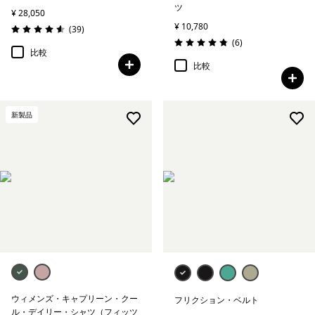
ツ
¥ 28,050
¥ 10,780
レビュー
(39
)
評価: 4.6 / 5
レビュー
(6
)
評価: 4.8 / 5
比較
比較
新製品
ウィメンズ・キャプリーン・クー
フリクション・ベルト
ル・デイリー・シャツ（フィッツ