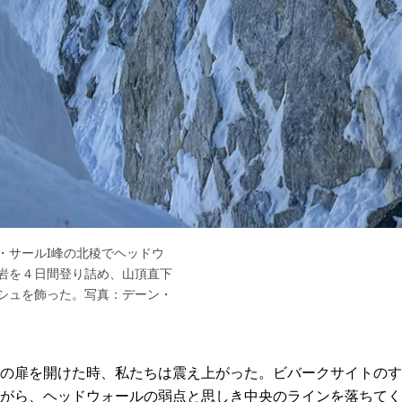
・サールI峰の北稜でヘッドウ
岩を４日間登り詰め、山頂直下
シュを飾った。写真：デーン・
の扉を開けた時、私たちは震え上がった。ビバークサイトのす
がら、ヘッドウォールの弱点と思しき中央のラインを落ちてく