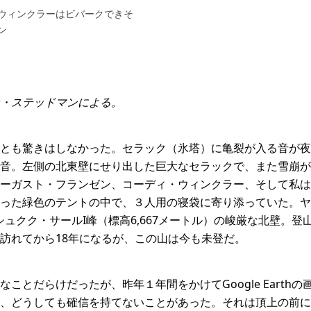
ウィンクラーはビバークできそ
ン
・ステッドマンによる。
とも驚きはしなかった。セラック（氷塔）に亀裂が入る音が夜
音。左側の北東壁にせり出した巨大なセラックで、また雪崩が
ーガスト・フランゼン、コーディ・ウィンクラー、そして私は、
った緑色のテントの中で、３人用の寝袋に寄り添っていた。ヤ
ヤシュクク・サールI峰（標高6,667メートル）の峻厳な北壁。
訪れてから18年になるが、この山は今も未登だ。
ことだらけだったが、昨年１年間をかけてGoogle Earth
、どうしても確信を持てないことがあった。それは頂上の前に