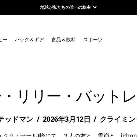
ビー
バッグ＆ギア
食品＆飲料
スポーツ
ー・リリー・バットレ
テッドマン
/
2026年3月12日
/
クライミン
ュクク・サールI峰にて、３人の友と、雪崩と、iPhon