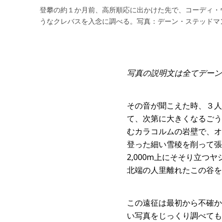
登攀の約１か月前、高所順応に出かけた先で、コーディ・
うなクレバスを入念に調べる。写真：デーン・ステッドマ
写真の説明文は全てデーン
その音が聞こえた時、３人
て、次第に大きくなるごう
むカラコルムの岩壁で、オ
登った細い雪稜を削って張
2,000m上にそそり立つ
北端の人里離れたこの谷を
この遠征は最初から不確かな
い写真をじっくり調べても