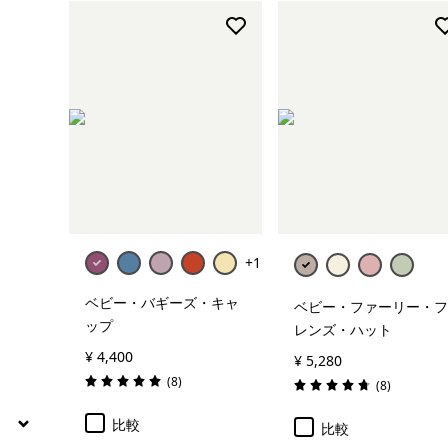
スノー・ウェア
絞り込み
在庫のあるサイズ
絞り込み
在庫のあるカラー
絞り込み
特長
絞り込み
フィット
+1
ベビー・バギーズ・キャ
ベビー・ファーリー・フ
ップ
レンズ・ハット
¥ 4,400
¥ 5,280
レビュー
(8
)
レビュー
(8
)
評価: 5.0 / 5
評価: 4.8 / 5
比較
比較