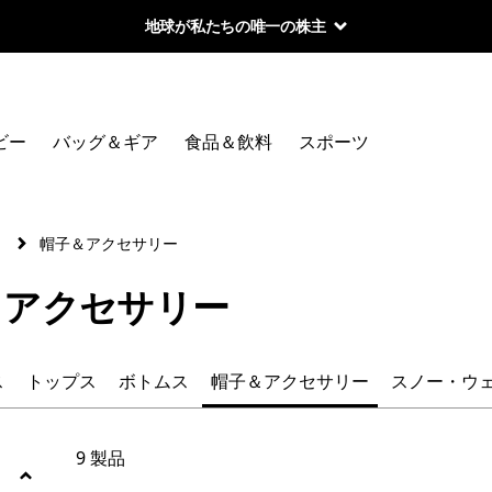
地球が私たちの唯一の株主
絞り込み
カテゴリー
ビー
バッグ＆ギア
食品＆飲料
スポーツ
すべて見る
ジャケット＆ベスト
）
帽子＆アクセサリー
フリース
＆アクセサリー
トップス
ス
トップス
ボトムス
帽子＆アクセサリー
スノー・ウ
ボトムス
帽子＆アクセサリー
9 製品