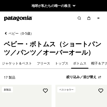
地球が私たちの唯一の株主
絞り込み／並び替え
クリア
並べ替え
ベビー（0-5歳）
絞り込み
カテゴリー
ベビー・ボトムス（ショートパン
すべて見る
ツ／パンツ／オーバーオール）
ジャケット＆ベスト
ジャケット＆ベスト
フリース
トップス
ボトムス
帽子＆ア
フリース
絞り込み／並び替え
17 製品
トップス
新製品
ベストセラー
ボトムス