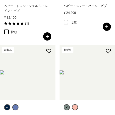
ベビー・トレントシェル 3L・レ
ベビー・スノー・パイル・ビブ
イン・ビブ
¥ 24,200
¥ 12,100
比較
レビュー
(1
)
評価: 5.0 / 5
比較
新製品
新製品