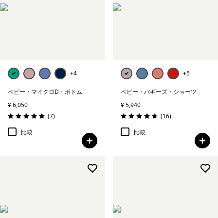
帽子＆アクセサリー
スノー・ウェア
絞り込み
在庫のあるサイズ
+4
+5
ベビー・マイクロD・ボトム
ベビー・バギーズ・ショーツ
絞り込み
在庫のあるカラー
¥ 6,050
¥ 5,940
レビュー
レビュー
(7
)
(16
)
絞り込み
特長
評価: 5.0 / 5
評価: 4.8 / 5
比較
比較
絞り込み
フィット