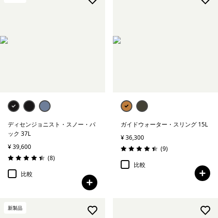
ディセンジョニスト・スノー・パ
ガイドウォーター・スリング 15L
ック 37L
¥ 36,300
¥ 39,600
レビュー
(9
)
評価: 4.4 / 5
レビュー
(8
)
評価: 4.4 / 5
比較
比較
新製品