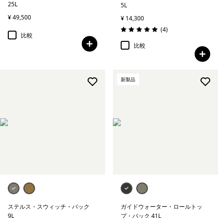
25L
5L
¥ 49,500
¥ 14,300
レビュー
(4
)
評価: 5.0 / 5
比較
比較
新製品
ステルス・スウィッチ・パック
ガイドウォーター・ロールトッ
9L
プ・パック 41L