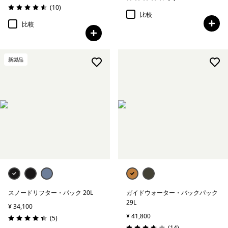
評価: 4.8 / 5
レビュー
(10
)
評価: 4.5 / 5
比較
比較
新製品
スノードリフター・パック 20L
ガイドウォーター・バックパック
29L
¥ 34,100
¥ 41,800
レビュー
(5
)
評価: 4.4 / 5
レビュー
(14
)