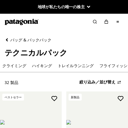
地球が私たちの唯一の株主
絞り込み／並び替え
クリア
並べ替え
バッグ & バックパック
絞り込み
カテゴリー
テクニカルパック
クライミング
クライミング
ハイキング
トレイルランニング
フライフィッシ
ハイキング
絞り込み／並び替え
32 製品
トレイルランニング
ベストセラー
新製品
フライフィッシング
マウンテンバイク