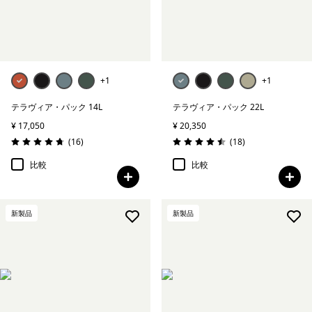
スキー＆スノーボード
絞り込み
在庫のあるカラー
+1
+1
絞り込み
スポーツ
テラヴィア・パック 14L
テラヴィア・パック 22L
¥ 17,050
¥ 20,350
絞り込み
容量
レビュー
レビュー
(16
)
(18
)
評価: 4.8 / 5
評価: 4.5 / 5
比較
比較
絞り込み
特長
絞り込み
素材
新製品
新製品