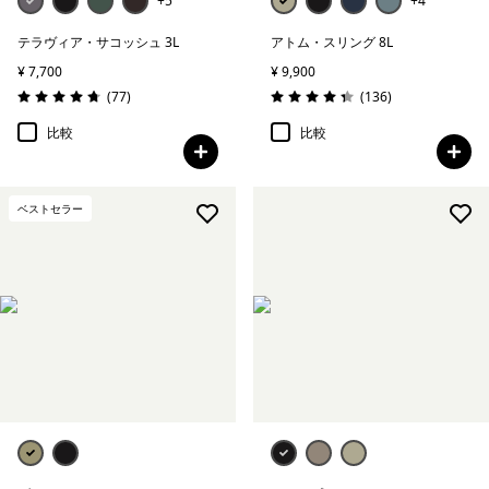
+5
+4
テラヴィア・サコッシュ 3L
アトム・スリング 8L
¥ 7,700
¥ 9,900
レビュー
レビュー
(77
)
(136
)
評価: 4.7 / 5
評価: 4.4 / 5
比較
比較
ベストセラー