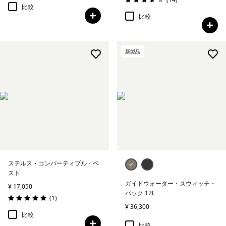
評価: 3.7 / 5
比較
比較
新製品
ステルス・コンバーティブル・ベ
スト
ガイドウォーター・スウィッチ・
¥ 17,050
パック 12L
レビュー
(1
)
評価: 5.0 / 5
¥ 36,300
比較
比較