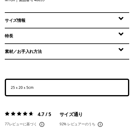
May Grey
サイズ情報
特長
素材／お手入れ方法
25ｘ20ｘ5cm
4.7 / 5
サイズ通り
評価:
4.7 / 5
77レビューに基づく
92%
レビュアーのうち