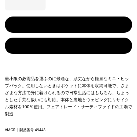
最小限の必需品を運ぶのに最適な、頑丈ながら軽量なミニ・ヒッ
プパック。使用しないときはポケットに本体を収納可能で、さま
ざまな方法で身に着けられるので日常生活にはもちろん、ちょっ
とした手荒な扱いにも対応。本体と裏地とウェビングにリサイク
ル素材を100％使用。フェアトレード・サーティファイドの工場で
製造
VMGR
Vellum Green
| 製品番号 49448