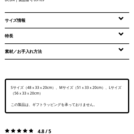
Bobcat Brown
サイズ情報
特長
素材／お手入れ方法
Sサイズ（48ｘ33ｘ20cm）、Mサイズ（51ｘ33ｘ20cm）、Lサイズ
（56ｘ33ｘ20cm）
この製品は、ギフトラッピングを承っておりません。
4.8 / 5
評価:
4.8 / 5